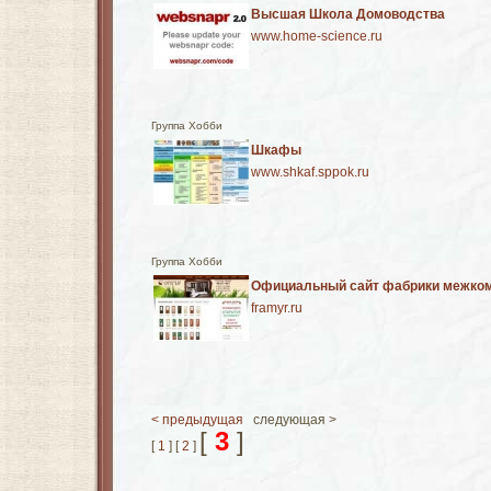
Высшая Школа Домоводства
www.home-science.ru
Группа Хобби
Шкафы
www.shkaf.sppok.ru
Группа Хобби
Официальный сайт фабрики межком
framyr.ru
< предыдущая
следующая >
[
3
]
[
1
] [
2
]