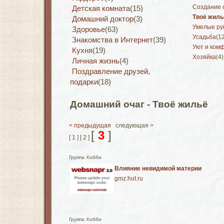
Создание 
Детская комната
(15)
Твоё жиль
Домашний доктор
(3)
Умелые ру
Здоровье
(63)
Усадьба
(1
Знакомства в Интернет
(39)
Уют и ком
Кухня
(19)
Хозяйка
(4)
Личная жизнь
(4)
Поздравление друзей,
подарки
(18)
Домашний очаг - Твоё жильё
< предыдущая
следующая >
[
3
]
[
1
] [
2
]
Группа Хобби
Влияние невидимой материи
gmz.hut.ru
Группа Хобби