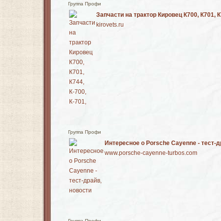
Группа Профи
Запчасти на трактор Кировец К700, К701, К7
kirovets.ru
Группа Профи
Интересное о Porsche Cayenne - тест-д
www.porsche-cayenne-turbos.com
Группа Профи