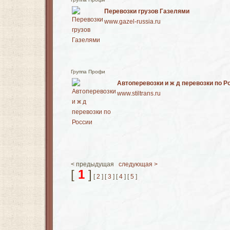
Перевозки грузов Газелями
www.gazel-russia.ru
Группа Профи
Автоперевозки и ж д перевозки по Р
www.stiltrans.ru
< предыдущая
следующая >
[
1
]
[
2
] [
3
] [
4
] [
5
]