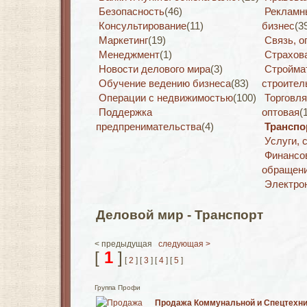
Безопасность
(46)
Рекламн
Консультирование
(11)
бизнес
(3
Маркетинг
(19)
Связь, о
Менеджмент
(1)
Страхов
Новости делового мира
(3)
Стройма
Обучение ведению бизнеса
(83)
строител
Операции с недвижимостью
(100)
Торговля
Поддержка
оптовая
(
предпренимательства
(4)
Транспо
Услуги, 
Финансо
обращен
Электро
Деловой мир - Транспорт
< предыдущая
следующая >
[
1
]
[
2
] [
3
] [
4
] [
5
]
Группа Профи
Продажа Коммунальной и Спецтехни