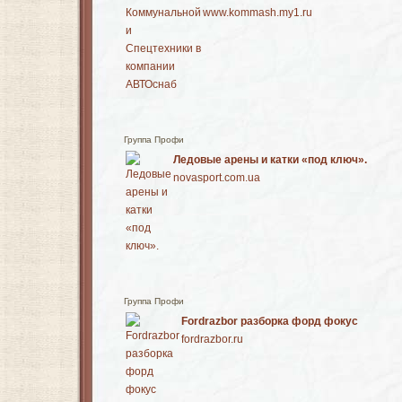
www.kommash.my1.ru
Группа Профи
Ледовые арены и катки «под ключ».
novasport.com.ua
Группа Профи
Fordrazbor разборка форд фокус
fordrazbor.ru