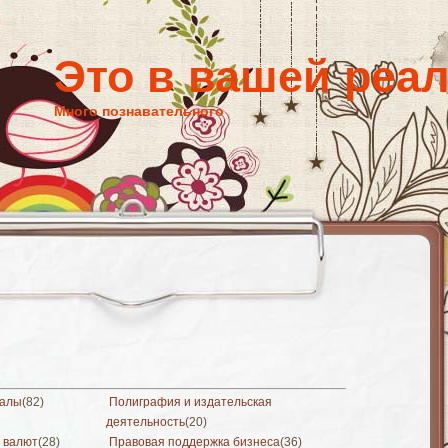
Это в вашей реа
Много познавательного
иалы
(82)
Полиграфия и издательская
деятельность
(20)
 валют
(28)
Правовая поддержка бизнеса
(36)