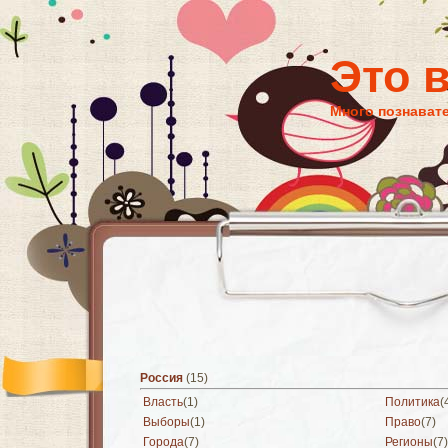
Это 
Много познават
Россия
(15)
Власть
(1)
Политика
(
Выборы
(1)
Право
(7)
Города
(7)
Регионы
(7)