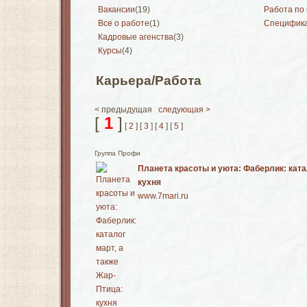
Вакансии
(19)
Работа по
Все о работе
(1)
Специфика
Кадровые агенства
(3)
Курсы
(4)
Карьера/Работа
< предыдущая
следующая >
[
1
]
[
2
] [
3
] [
4
] [
5
]
Группа Профи
Планета красоты и уюта: Фаберлик: ката
кухня
www.7mari.ru