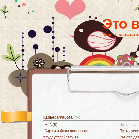
Это 
Много познават
Карьера/Работа
(44)
MLM
(9)
Полезные 
Биржи и базы данных по
Путь к усп
трудоустройству
(1)
Работа дл