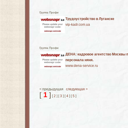
Группа Профи
Трудоустройство в Луганске
vip-kadr.com.ua
Группа Профи
ДЕНА: кадровое агентство Москвы 
персонала няня.
www.dena-service.ru
< предыдущая
следующая >
[
1
]
[
2
] [
3
] [
4
] [
5
]