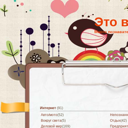
Это 
Много познават
Интернет
(91)
Авто/мото
(52)
Непознан
Вокруг света
(5)
Отдых
(42)
Деловой мир
(169)
Предприя