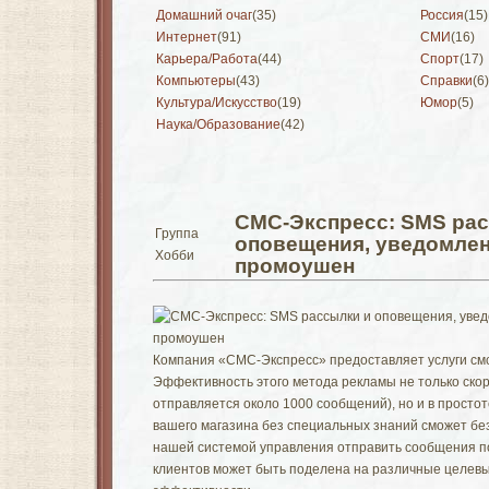
Домашний очаг
(35)
Россия
(15)
Интернет
(91)
СМИ
(16)
Карьера/Работа
(44)
Спорт
(17)
Компьютеры
(43)
Справки
(6)
Культура/Искусство
(19)
Юмор
(5)
Наука/Образование
(42)
СМС-Экспресс: SMS ра
Группа
оповещения, уведомлен
Хобби
промоушен
Компания «СМС-Экспресс» предоставляет услуги смс
Эффективность этого метода рекламы не только скор
отправляется около 1000 сообщений), но и в прост
вашего магазина без специальных знаний сможет бе
нашей системой управления отправить сообщения по
клиентов может быть поделена на различные целевы