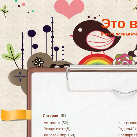
Это 
Много познават
Интернет
(91)
Авто/мото
(52)
Непознан
Вокруг света
(5)
Отдых
(42)
Деловой мир
(169)
Предприя