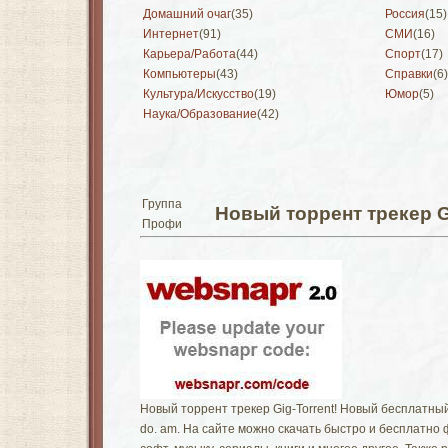
Домашний очаг
(35)
Россия
(15)
Интернет
(91)
СМИ
(16)
Карьера/Работа
(44)
Спорт
(17)
Компьютеры
(43)
Справки
(6)
Культура/Искусство
(19)
Юмор
(5)
Наука/Образование
(42)
Группа
Новый торрент трекер G
Профи
Новый торрент трекер Gig-Torrent! Новый бесплатный 
do. am. На сайте можно скачать быстро и бесплатно 