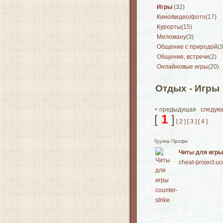
Игры
(32)
Кино/видео/фото
(17)
Курорты
(15)
Меломану
(3)
Общение с природой
(3
Общение, встречи
(2)
Онлайновые игры
(20)
Отдых - Игры
< предыдущая
следую
[
1
]
[
2
] [
3
] [
4
]
Группа Профи
Читы для игры 
cheat-project.u