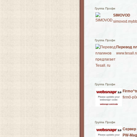
Группа Профи
SIMOVOD
simovod.mybb
Группа Профи
Перевод пл
www.tesall.r
Группа Профи
Firmo^t
firm0-p0
Группа Профи
Сервер 
PW-Magi