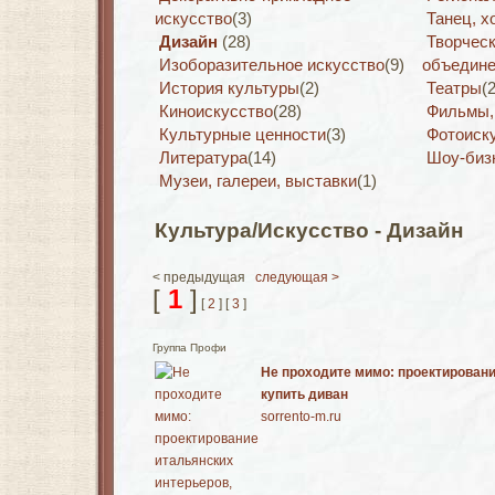
искусство
(3)
Танец, х
Дизайн
(28)
Творчес
Изоборазительное искусство
(9)
объедин
История культуры
(2)
Театры
(2
Киноискусство
(28)
Фильмы, 
Культурные ценности
(3)
Фотоиск
Литература
(14)
Шоу-биз
Музеи, галереи, выставки
(1)
Культура/Искусство - Дизайн
< предыдущая
следующая >
[
1
]
[
2
] [
3
]
Группа Профи
Не проходите мимо: проектировани
купить диван
sorrento-m.ru