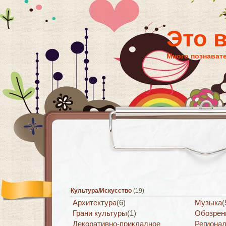
Это 
Много познават
Культура/Искусство
(19)
Архитектура
(6)
Музыка
(
Грани культуры
(1)
Обозрени
Декоративно-прикладное
Регионал