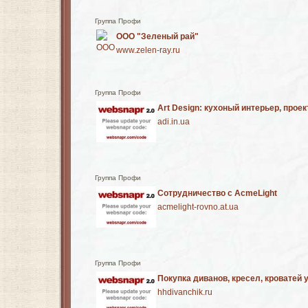
Группа Профи
ООО "Зеленый рай"
www.zelen-ray.ru
Группа Профи
Art Design: кухоный интерьер, про
adi.in.ua
Группа Профи
Сотрудничество с AcmeLight
acmelight-rovno.at.ua
Группа Профи
Покупка диванов, кресел, кроватей у 
hhdivanchik.ru