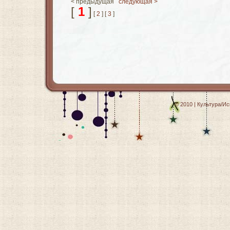
< предыдущая
следующая >
[
1
]
[
2
] [
3
]
© 2010 | Культура/И